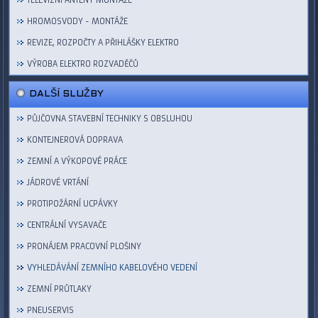
TELEVIZNÍ ANTÉNY MONTÁŽE
HROMOSVODY - MONTÁŽE
REVIZE, ROZPOČTY A PŘIHLÁŠKY ELEKTRO
VÝROBA ELEKTRO ROZVADĚČŮ
DALŠÍ SLUŽBY
PŮJČOVNA STAVEBNÍ TECHNIKY S OBSLUHOU
KONTEJNEROVÁ DOPRAVA
ZEMNÍ A VÝKOPOVÉ PRÁCE
JÁDROVÉ VRTÁNÍ
PROTIPOŽÁRNÍ UCPÁVKY
CENTRÁLNÍ VYSAVAČE
PRONÁJEM PRACOVNÍ PLOŠINY
VYHLEDÁVÁNÍ ZEMNÍHO KABELOVÉHO VEDENÍ
ZEMNÍ PRŮTLAKY
PNEUSERVIS