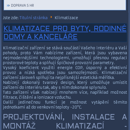
DOPRAVA S HR
Jste zde:
Titulní stránka
Klimatizace
KLIMATIZACE PRO BYTY, RODINNÉ
DOMY A KANCELÁŘE
Klimatizační zařízení se stává součástí Vašeho interiéru a Vaší
pohody, proto Vám nabízíme zařízení, která jsou vybavena
nejmodernějšími technologiemi, umožňují přesnou regulaci
prostorové teploty a splňují špičkové provozní parametry.
Vysoký koeficient využití energie COP, úsporný a efektivní
provoz a nízká spotřeba jsou samozřejmostí. Klimatizační
zařízení zároveň splňují ta nejpřísnější estetická měřítka.
Nabízejí dokonalý tvarový design, který umožňuje umístit
zařízení do interiéru tak, aby s ním dokonale splynulo.
Tato zařízení však nabízejí mnohem více, například možnost
filtrace, čištění a ionizace vzduchu.
Další jedinečnou funkcí je možnost vytápění těmito
jednotkami až do venkovní teploty -20°C.
PROJEKTOVÁNÍ, INSTALACE A
MONTÁŽ KLIMATIZACÍ -